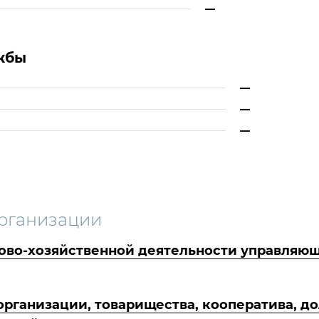
—
жбы
—
—
—
рганизации
ово-хозяйственной деятельности управляющ
ганизации, товарищества, кооператива, до