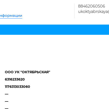
88462060506
ukoktyabrskaya
информации
ООО УК "ОКТЯБРЬСКАЯ"
6316233620
1176313033060
—
—
—