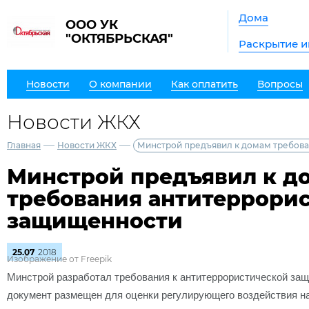
Дома
ООО УК
"ОКТЯБРЬСКАЯ"
Раскрытие 
Новости
О компании
Как оплатить
Вопросы
Новости ЖКХ
—
—
Главная
Новости ЖКХ
Минстрой предъявил к домам требов
Минстрой предъявил к д
требования антитеррори
защищенности
25.07
2018
Изображение от Freepik
Минстрой разработал требования к антитеррористической за
документ размещен для оценки регулирующего воздействия 