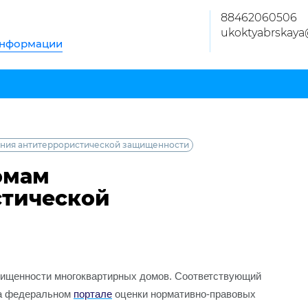
88462060506
ukoktyabrskaya
информации
ания антитеррористической защищенности
омам
стической
щищенности многоквартирных домов. Соответствующий
на федеральном
портале
оценки нормативно-правовых