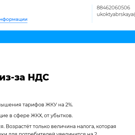
88462060506
ukoktyabrskaya
информации
из-за НДС
ышения тарифов ЖКУ на 2%.
ие в сфере ЖКХ, от убытков.
. Возрастёт только величина налога, которая
жки для потребителей увеличится на 2