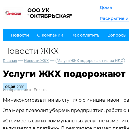
Дома
ООО УК
"ОКТЯБРЬСКАЯ"
Раскрытие 
Новости
О компании
Как оплатить
Вопросы
Новости ЖКХ
—
—
Главная
Новости ЖКХ
Услуги ЖКХ подорожают из-за НДС
Услуги ЖКХ подорожают 
06.08
2018
Изображение от Freepik
Минэкономразвития выступило с инициативой пов
Эта мера позволит уберечь предприятия, работающ
«Стоимость самих коммунальных услуг не изменится
включается в платёжку. В результате размер платё