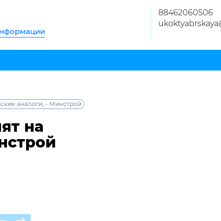
88462060506
ukoktyabrskaya
информации
ские аналоги, - Минстрой
ят на
инстрой