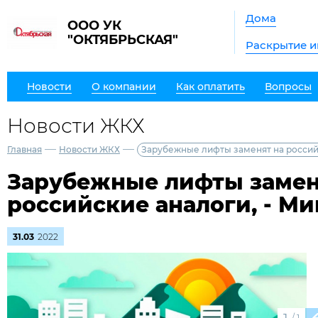
Дома
ООО УК
"ОКТЯБРЬСКАЯ"
Раскрытие 
Новости
О компании
Как оплатить
Вопросы
Новости ЖКХ
—
—
Главная
Новости ЖКХ
Зарубежные лифты заменят на россий
Зарубежные лифты замен
российские аналоги, - М
31.03
2022
/
1